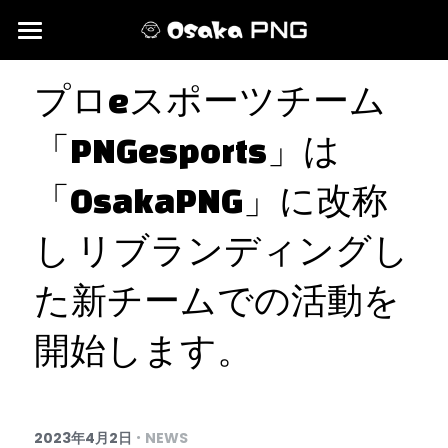
HOME
プロeスポーツチーム
NEWS＆EVENTS
「PNGesports」は
MEMBER
「OsakaPNG」に改称
し リブランディングし
た新チームでの活動を
開始します。
·
2023年4月2日
NEWS