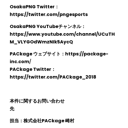
OsakaPNG Twitter
：
https://twitter.com/pngesport
s
OsakaPNG YouTubeチャンネル
：
https://www.youtube.com/channel/UCuTH
M_VLYGOdWmzNIk5Ayc
Q
PACkage ウェブサイト
：https://package-
inc.com
/
PACkage Twitter
：
https://twitter.com/PACkage_201
8
本件に関するお問い合わせ
先　　　　　　　　　　　　　　　　　　　　
担当：株式会社PACkage 崎村