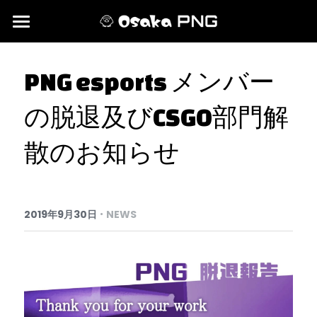
HOME
PNG esports メンバー
NEWS＆EVENTS
の脱退及びCSGO部門解
MEMBER
散のお知らせ
·
2019年9月30日
NEWS