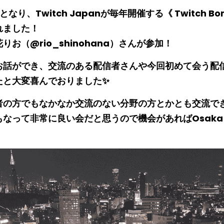
り、Twitch Japanが毎年開催する《 Twitch Bone
れました！
花りお（
@rio_shinohana
）さんが参加！
お話ができ、交流のある配信者さんや今回初めて会う配
たと大変喜んでおりました✨
者の方でもなかなか交流のない分野の方とかとも交流で
なって非常に良い会だと思うので機会があればOsaka 